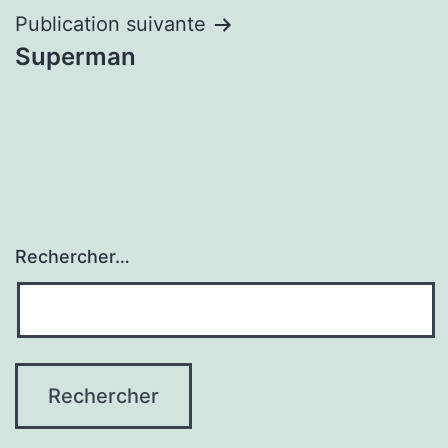
l’article
Publication suivante
Superman
Rechercher…